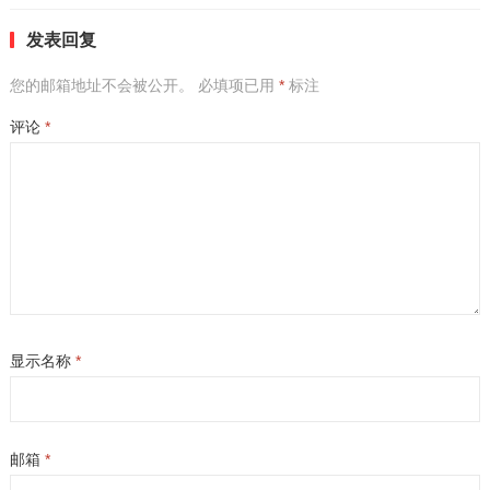
发表回复
您的邮箱地址不会被公开。
必填项已用
*
标注
评论
*
显示名称
*
邮箱
*