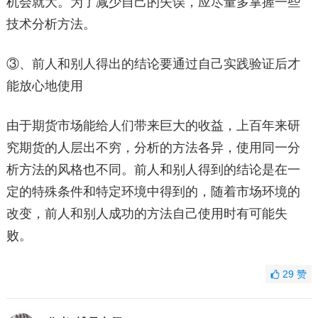
机会就大。为了减少自己的失误，应尽量多掌握一些
技术分析方法。
③、前人和别人得出的结论要通过自己实践验证后才
能放心地使用
由于期货市场能给人们带来巨大的收益，上百年来研
究期货的人层出不穷，分析的方法各异，使用同一分
析方法的风格也不同。前人和别人得到的结论是在一
定的特殊条件和特定环境中得到的，随着市场环境的
改变，前人和别人成功的方法自己使用时有可能失
败。
29
赞