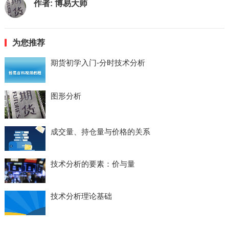
作者:
博易大师
为您推荐
期货初学入门-分时技术分析
图形分析
成交量、持仓量与价格的关系
技术分析的要素：价与量
技术分析理论基础