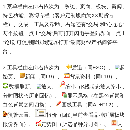
1.菜单栏由左向右依次为：系统、页面、板块、新闻、
特色功能、澎博专栏（客户定制版面为XX期货专
栏）、交易、工具及帮助。右端还有“交易”和“心连心”
两个按钮，点击“交易”后可打开闪电手登陆界面，点击
“论坛”可使用默认浏览器打开“澎博财经产品问答平
台”。
2.工具栏由左向右依次为：
后退（同ESC）、
起
始页、
新闻（同F9）、
背景资料（同F10）、
数据刷新、
放大、
缩小（K线状态放大缩小，
分时图状态历史回忆）、
显示风格（在黑色背景和
白色背景之间切换）、
画线工具（同Alt+F12）、
预警设置、
报价（回到当前查看品种所属板块
报价界面）、
走势图（所选品种分时图）、
闪