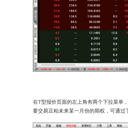
在T型报价页面的左上角有两个下拉菜单
要交易豆粕未来某一月份的期权，可通过