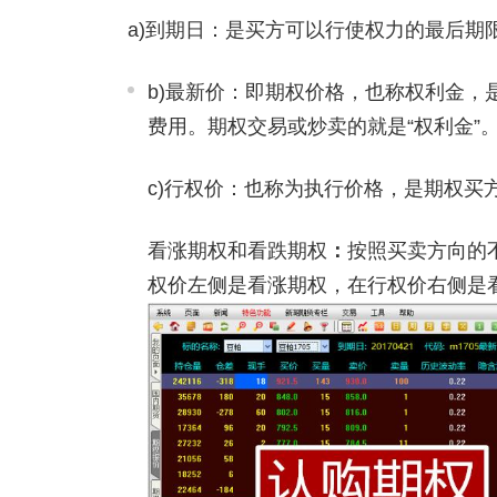
a)到期日：是买方可以行使权力的最后期
b)最新价：即期权价格，也称权利金
费用。期权交易或炒卖的就是“权利金”
c)行权价：也称为执行价格，是期权买
看涨期权和看跌期权
：
按照买卖方向的
权价左侧是看涨期权，在行权价右侧是