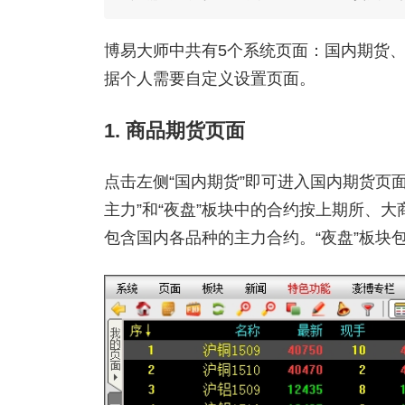
博易大师中共有5个系统页面：国内期货
据个人需要自定义设置页面。
1. 商品期货页面
点击左侧“国内期货”即可进入国内期货页面
主力”和“夜盘”板块中的合约按上期所、大
包含国内各品种的主力合约。“夜盘”板块