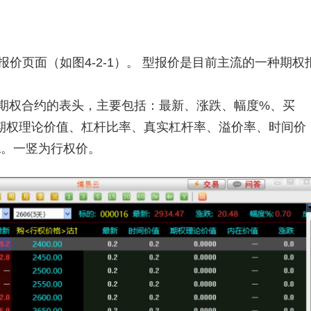
报价页面（如图4-2-1）。 型报价是目前主流的一种期权
为期权合约的表头，主要包括：最新、涨跌、幅度%、买
期权理论价值、杠杆比率、真实杠杆率、溢价率、时间价
ega。一竖为行权价。