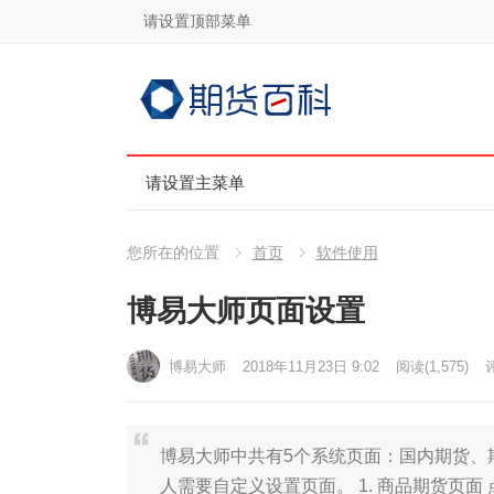
请设置顶部菜单
请设置主菜单
您所在的位置
首页
软件使用
博易大师页面设置
博易大师
2018年11月23日 9:02
阅读
(1,575)
评
博易大师中共有5个系统页面：国内期货、
人需要自定义设置页面。 1. 商品期货页面