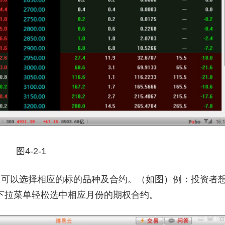
图4-2-1
，可以选择相应的标的品种及合约。（如图）例：投资者
下拉菜单轻松选中相应月份的期权合约。