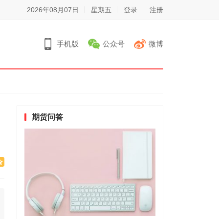
2026年08月07日
星期五
登录
注册
手机版
公众号
微博
期货问答