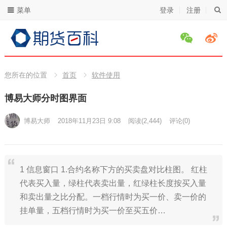
菜单
登录
注册
您所在的位置
首页
软件使用
博易大师分时图界面
博易大师
2018年11月23日 9:08
阅读
(2,444)
评论(0)
1 信息窗口 1.合约名称下方的买卖盘对比柱图。 红柱
代表买入量，绿柱代表卖出量，红绿柱长度按买入量
和卖出量之比分配。一档行情时为买一价、卖一价的
挂单量，五档行情时为买一价至买五价…