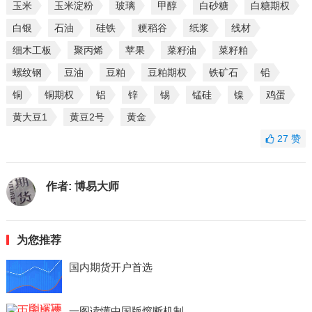
玉米
玉米淀粉
玻璃
甲醇
白砂糖
白糖期权
白银
石油
硅铁
粳稻谷
纸浆
线材
细木工板
聚丙烯
苹果
菜籽油
菜籽粕
螺纹钢
豆油
豆粕
豆粕期权
铁矿石
铅
铜
铜期权
铝
锌
锡
锰硅
镍
鸡蛋
黄大豆1
黄豆2号
黄金
27
赞
作者:
博易大师
为您推荐
国内期货开户首选
一图读懂中国版熔断机制