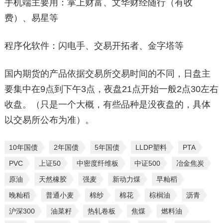
手机端主要用：掌上财富、文华财经随行（有收
费）、易星等
程序化软件：闪电手、交易开拓者、金字塔等
国内期货的产品依据交易所交易时间的不同，日盘主
要集中在9点到下午3点，夜盘21点开始一般2点30左右
收盘。（只是一个大概，有些品种是没夜盘的，具体
以交易所公布为准）。
10年国债
2年国债
5年国债
LLDP塑料
PTA
PVC
上证50
中密度纤维板
中证500
冶金焦炭
原油
天然橡胶
强麦
新动力煤
早籼稻
晚籼稻
普通小麦
棉纱
棉花
棕榈油
沥青
沪深300
油菜籽
热轧卷板
焦煤
燃料油