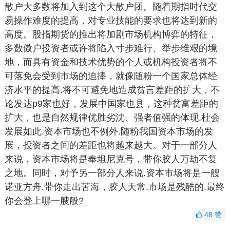
散户大多数将加入到这个大散户团。随着期指时代交
易操作难度的提高，对专业技能的要求也将达到新的
高度。股指期货的推出将加剧市场机构博弈的特征，
多数傲户投资者或许将陷入寸步难行、举步维艰的境
地，而具有资金和技术优势的个人或机构投资者将不
可落免会受到市场的迫捧，就像随粉一个国家总体经
济水平的提高.将不可避免地造成贫言差距的扩大，不
论发达p9家也好，发展中国家也县，这种贫富差距的
扩大，也是自然规律优胜劣沈、强者值强的体现.杜会
发展如此.资本市场也不例外.随粉我国资本市场的发
展，投资者之间的差距也将越来越大。对于一部分人
来说，资本市场将是奉坦尼克号，带你胶人万劫不复
之地。同时，对予另一部分人来说.资本市场将是一艘
诺亚方舟.带你走出苦海，胶人天常.市场是残酷的.最终
你会登上哪一艘般?
48
赞