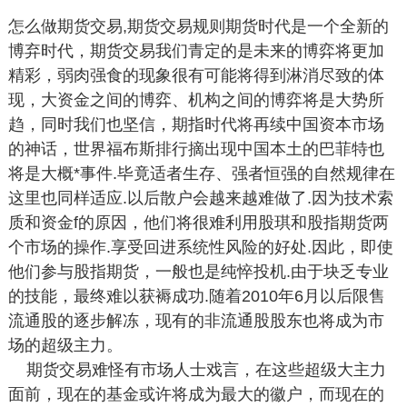
怎么做期货交易,期货交易规则期货时代是一个全新的
博弃时代，期货交易我们青定的是未来的博弈将更加
精彩，弱肉强食的现象很有可能将得到淋消尽致的体
现，大资金之间的博弈、机构之间的博弈将是大势所
趋，同时我们也坚信，期指时代将再续中国资本市场
的神话，世界福布斯排行摘出现中国本土的巴菲特也
将是大概*事件.毕竟适者生存、强者恒强的自然规律在
这里也同样适应.以后散户会越来越难做了.因为技术索
质和资金f的原因，他们将很难利用股琪和股指期货两
个市场的操作.享受回进系统性风险的好处.因此，即使
他们参与股指期货，一般也是纯悴投机.由于块乏专业
的技能，最终难以获褥成功.随着2010年6月以后限售
流通股的逐步解冻，现有的非流通股股东也将成为市
场的超级主力。
期货交易难怪有市场人士戏言，在这些超级大主力
面前，现在的基金或许将成为最大的徽户，而现在的