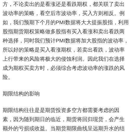
方，不论卖出的是看涨还是看跌期权，都关联了卖出
波动率的策略，看空后市波动率，买入方则相反。例
如，我们预期下个月的PMI数据将大大提振股指，利用
股指期货期权策略做多股指有买入看涨和卖出看跌两
种选择，同时我们预计PMI数据将加大股指的波动率，
所以好的策略是买入看涨期权，若卖出看跌，波动率
上行带来的风险将极大的侵蚀利润。因此我们在选择
成为期权买卖方时，必须综合考虑波动率的涨跌的风
险。
期限结构的影响
期限结构往往是是期货投资多空方都需要考虑的因
素，因为随到期日的临近，期货将回归现货，会产生
额外的亏损或收益。当期货期限曲线呈远期升水的结