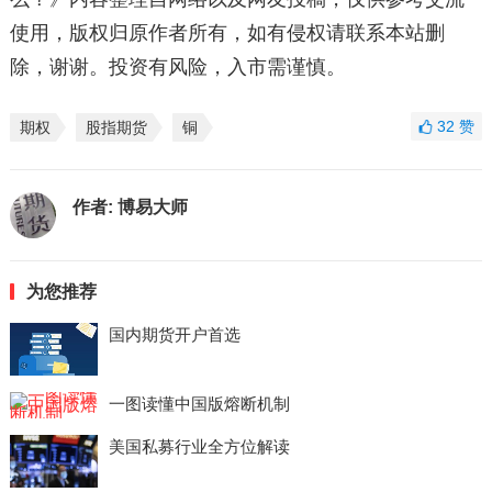
使用，版权归原作者所有，如有侵权请联系本站删
除，谢谢。投资有风险，入市需谨慎。
32
赞
期权
股指期货
铜
作者:
博易大师
为您推荐
国内期货开户首选
一图读懂中国版熔断机制
美国私募行业全方位解读