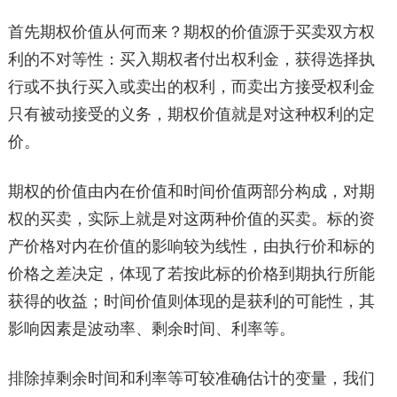
首先期权价值从何而来？期权的价值源于买卖双方权
利的不对等性：买入期权者付出权利金，获得选择执
行或不执行买入或卖出的权利，而卖出方接受权利金
只有被动接受的义务，期权价值就是对这种权利的定
价。
期权的价值由内在价值和时间价值两部分构成，对期
权的买卖，实际上就是对这两种价值的买卖。标的资
产价格对内在价值的影响较为线性，由执行价和标的
价格之差决定，体现了若按此标的价格到期执行所能
获得的收益；时间价值则体现的是获利的可能性，其
影响因素是波动率、剩余时间、利率等。
排除掉剩余时间和利率等可较准确估计的变量，我们