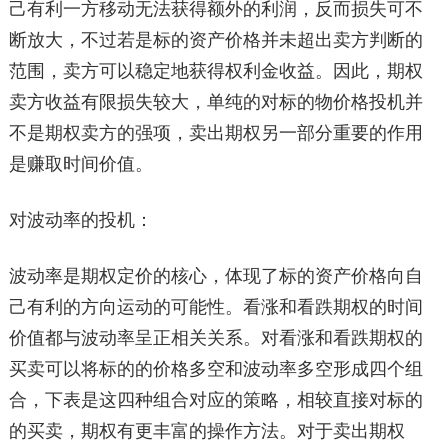
己有利一方移动无法获得额外的利润，反而损失可不
断放大，不过若是标的资产价格并未超出卖方判断的
范围，卖方可以稳定地获得权利金收益。因此，期权
卖方收益有限损失较大，单纯的对标的物价格投机并
不是期权卖方的强项，卖出期权另一部分重要的作用
是赚取时间价值。
对波动率的投机：
波动率是期权定价的核心，体现了标的资产价格向自
己有利的方向运动的可能性。看涨和看跌期权的时间
价值都与波动率呈正相关关系。对看涨和看跌期权的
买卖可以将标的的价格多空和波动率多空形成四个组
合，下表是这四种组合对应的策略，相较直接对标的
的买卖，期权有更丰富的操作方法。对于卖出期权