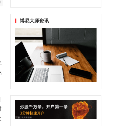
博易大师资讯
半
都
判
时
大