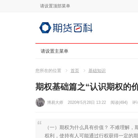
请设置顶部菜单
请设置主菜单
您所在的位置
首页
基础知识
期权基础篇之“认识期权的价
博易大师
2020年5月28日 13:22
阅读
(494)
评论
（一）期权为什么具有价值？ 不难理解，
权利，使持有人可能通过行权获得一定的