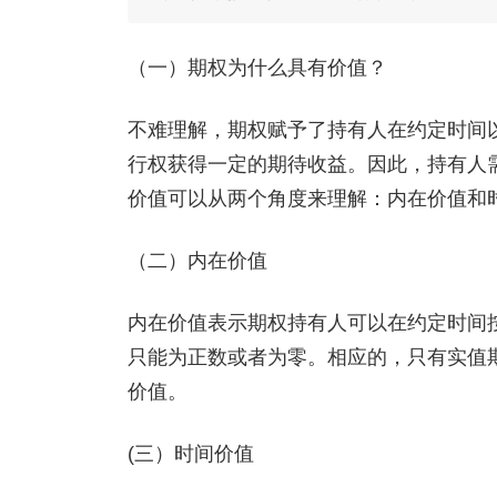
（一）期权为什么具有价值？
不难理解，期权赋予了持有人在约定时间
行权获得一定的期待收益。因此，持有人
价值可以从两个角度来理解：内在价值和
（二）内在价值
内在价值表示期权持有人可以在约定时间
只能为正数或者为零。相应的，只有实值
价值。
(三）时间价值