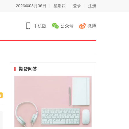
2026年08月06日
星期四
登录
注册
手机版
公众号
微博
期货问答