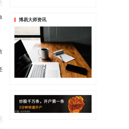
单
博易大师资讯
含
还
赞