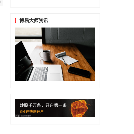
博易大师资讯
作