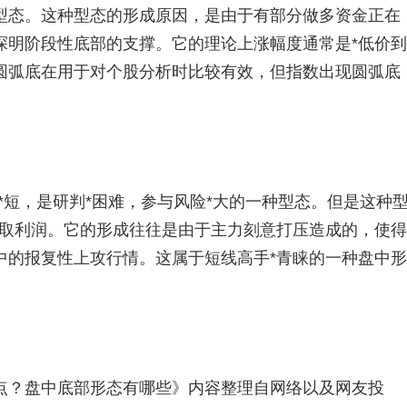
型态。这种型态的形成原因，是由于有部分做多资金正在
探明阶段性底部的支撑。它的理论上涨幅度通常是*低价到
圆弧底在用于对个股分析时比较有效，但指数出现圆弧底
*短，是研判*困难，参与风险*大的一种型态。但是这种
获取利润。它的形成往往是由于主力刻意打压造成的，使得
中的报复性上攻行情。这属于短线高手*青睐的一种盘中形
点？盘中底部形态有哪些》内容整理自网络以及网友投