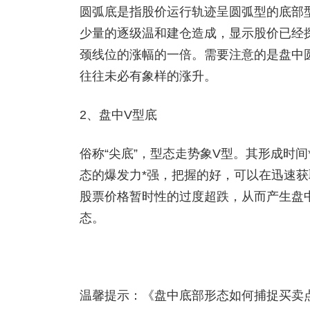
圆弧底是指股价运行轨迹呈圆弧型的底部
少量的逐级温和建仓造成，显示股价已经
颈线位的涨幅的一倍。需要注意的是盘中
往往未必有象样的涨升。
2、盘中V型底
俗称“尖底”，型态走势象V型。其形成时间
态的爆发力*强，把握的好，可以在迅速
股票价格暂时性的过度超跌，从而产生盘
态。
温馨提示：《盘中底部形态如何捕捉买卖