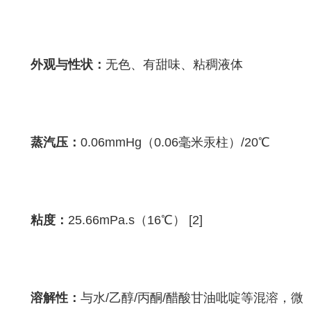
外观与性状：
无色、有甜味、粘稠液体
蒸汽压：
0.06mmHg（0.06毫米汞柱）/20℃
粘度：
25.66mPa.s（16℃） [2]
溶解性：
与水/乙醇/丙酮/醋酸甘油吡啶等混溶，微