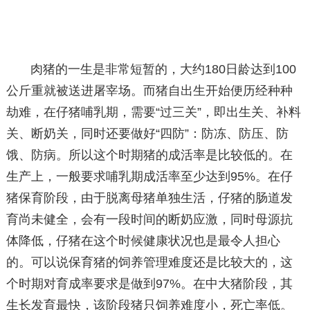
肉猪的一生是非常短暂的，大约180日龄达到100
公斤重就被送进屠宰场。而猪自出生开始便历经种种
劫难，在仔猪哺乳期，需要“过三关”，即出生关、补料
关、断奶关，同时还要做好“四防”：防冻、防压、防
饿、防病。所以这个时期猪的成活率是比较低的。在
生产上，一般要求哺乳期成活率至少达到95%。在仔
猪保育阶段，由于脱离母猪单独生活，仔猪的肠道发
育尚未健全，会有一段时间的断奶应激，同时母源抗
体降低，仔猪在这个时候健康状况也是最令人担心
的。可以说保育猪的饲养管理难度还是比较大的，这
个时期对育成率要求是做到97%。在中大猪阶段，其
生长发育最快，该阶段猪只饲养难度小，死亡率低。