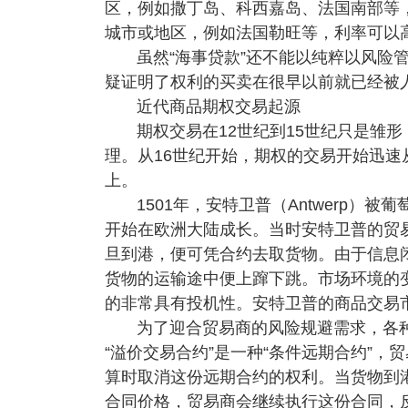
区，例如撒丁岛、科西嘉岛、法国南部等，
城市或地区，例如法国勒旺等，利率可以高
虽然“海事贷款”还不能以纯粹以风险
疑证明了权利的买卖在很早以前就已经被
近代商品期权交易起源
期权交易在12世纪到15世纪只是雏
理。从16世纪开始，期权的交易开始迅
上。
1501年，安特卫普（Antwerp
开始在欧洲大陆成长。当时安特卫普的贸
旦到港，便可凭合约去取货物。由于信息
货物的运输途中便上蹿下跳。市场环境的
的非常具有投机性。安特卫普的商品交易
为了迎合贸易商的风险规避需求，各种
“溢价交易合约”是一种“条件远期合约”
算时取消这份远期合约的权利。当货物到
合同价格，贸易商会继续执行这份合同，