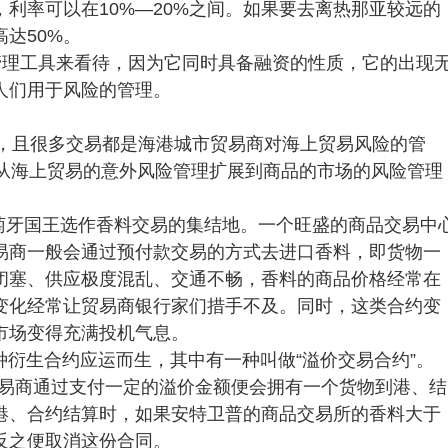
利率可以在10%—20%之间。如果要去离热那亚较远的
达50%。
管理工具来看待，因为它同时具备融资的性质，它的出现
人们用于风险的管理。
形，且很多交易都是海港城市贸易商对海上贸易风险的管
速从海上贸易的意外风险管理扩展到商品的市场的风险管理
）被葡萄牙国王选作香料交易的集结地。一个旺盛的商品交易中
易商一般会通过预付款交易的方式去进口香料，即货物一
闭塞、供应极度混乱、交通不畅，香料的商品价格经常在
变化经常让贸易商银行家们措手不及。同时，这类合约变
市场变得充满投机气息。
衍生合约应运而生，其中有一种叫做“溢价交易合约”。
，贸易商通过支付一定的溢价金额便会拥有一个货物到港、结
港、合约结算时，如果安特卫普的商品交易所的香料大于
反之便取消这份合同。