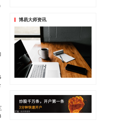
产
博易大师资讯
约
5
合
三
3