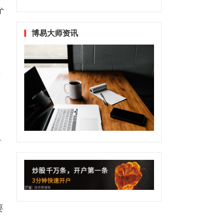
矿
博易大师资讯
石
矿
；
要