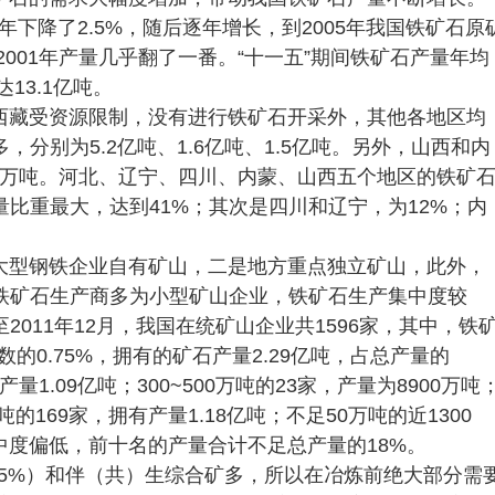
00年下降了2.5%，随后逐年增长，到2005年我国铁矿石原
比2001年产量几乎翻了一番。“十一五”期间铁矿石产量年均
13.1亿吨。
西藏受资源限制，没有进行铁矿石开采外，其他各地区均
分别为5.2亿吨、1.6亿吨、1.5亿吨。另外，山西和内
49万吨。河北、辽宁、四川、内蒙、山西五个地区的铁矿
量比重最大，达到41%；其次是四川和辽宁，为12%；内
大型钢铁企业自有矿山，二是地方重点独立矿山，此外，
铁矿石生产商多为小型矿山企业，铁矿石生产集中度较
011年12月，我国在统矿山企业共1596家，其中，铁
数的0.75%，拥有的矿石产量2.29亿吨，占总产量的
的产量1.09亿吨；300~500万吨的23家，产量为8900万吨
0万吨的169家，拥有产量1.18亿吨；不足50万吨的近1300
集中度偏低，前十名的产量合计不足总产量的18%。
.5%）和伴（共）生综合矿多，所以在冶炼前绝大部分需