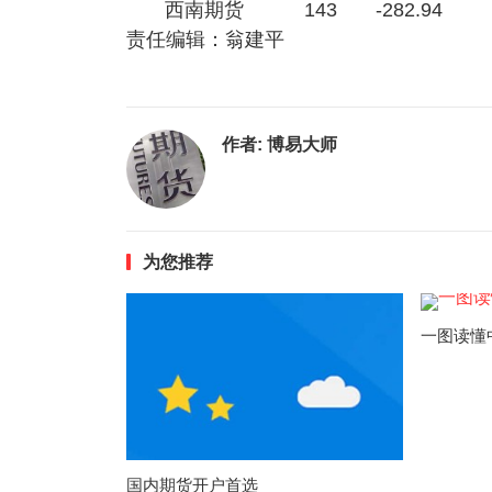
西南期货 143 -282.94 -
责任编辑：翁建平
作者:
博易大师
为您推荐
一图读懂
国内期货开户首选