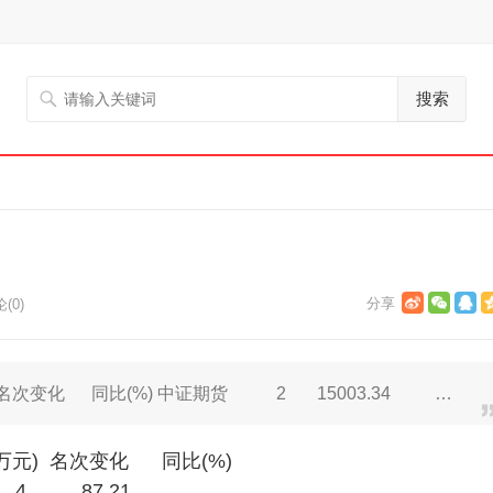
搜索
(0)
 名次变化 同比(%) 中证期货 2 15003.34 …
元) 名次变化 同比(%)
4 87.21