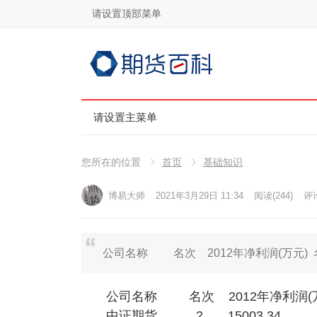
请设置顶部菜单
请设置主菜单
您所在的位置
首页
基础知识
博易大师
2021年3月29日 11:34
阅读
(244)
评论
公司名称 名次 2012年净利润(万元)
公司名称 名次 2012年净利润(万
中证期货 2 15003.34 