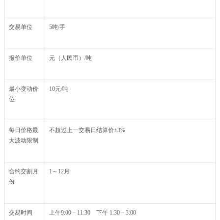
交易单位
5吨/手
报价单位
元（人民币）/吨
最小变动价
10元/吨
位
每日价格最
不超过上一交易日结算价±3%
大波动限制
合约交割月
1～12月
份
交易时间
上午9:00－11:30 下午 1:30－3:00