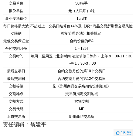
交易单位
50吨/手
报价单位
元（人民币）/吨
最小变动价位
1元/吨
每日价格最大波
不超过上一交易日结算价±4%及《郑州商品交易所期货交易风险
动限制
控制管理办法》相关规定
最低交易保证金
合约价值的6%
合约交割月份
1－12月
交易时间
每周一至周五（北京时间 法定节假日除外）上午 9：00-11：30
下午 1：30-3：00
最后交易日
合约交割月份的第10个交易日
最后交割日
合约交割月份的第12个交易日
交割等级
见《郑州商品交易所期货交割细则》
交割地点
交易所指定交割地点
交割方式
实物交割
交易代码
ME
上市交易所
郑州商品交易所
责任编辑：翁建平
15
赞