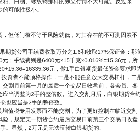
豆粕、白糖、螺纹钢那样的独立行情不大可能。反过来
炒的可能性极小。
高，但低门槛不等于风险就低，对其存在的不可测因素不
如果期货公司手续费收取万分之1.6和收取17%保证金：那
0元；手续费则是6400元×15千克×0.016%=15.36元，所
+15.36=16335.36元，做1手白银期货最低资金要求即
素，投资者不能顶格操作，一是不能任意放大交易杠杆，二
，交割月前第一月的最后一个交易日收盘前，各会员、各
仓应当调整为2手的整倍数。进入交割月后，白银期货合
仓也应当是2手的整倍数。
具增值税专用发票而不能交割，为了更好控制在临近交割
风险，规定某一期货合约最后交易日前第三个交易日收盘
0手。显然，2万元是无法玩转白银期货的。