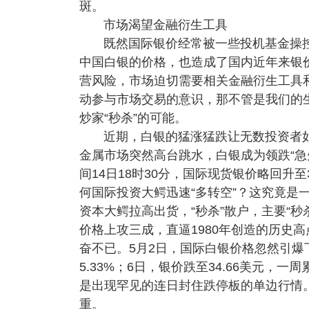
斑。
市场渴望金融衍生工具
既然国际银价经常被一些投机基金操
中国白银的价格，也造成了国内近年来银
营风险，市场迫切需要相关金融衍生工具
动参与市场交易的意识，那不管是我们的
炒家“秒杀”的可能。
近期，白银的猛涨猛跌让无数投资者如
金属市场突然高台跳水，白银成为领跌“急
间14日18时30分，国际现货银价略回升
何国际投资大鳄迅速“多转空”？这究竟是
资本大鳄拉高出货，“秒杀”散户，主要“
价格上攻三成，直逼1980年创造的历史高
奋不已。5月2日，国际白银价格忽然引爆下
5.33%；6日，银价跌至34.66美元，
是出现罕见的连日封住跌停板的单边行情
重。