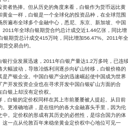
投资者热捧。但从历史的角度来看，白银作为货币远比黄
和黄金一样，白银是一个全球化的投资品种，在全球范围
场所遍布全球多个金融中心，悉尼、东京、新加坡、中国
011年全球白银期货合约总计成交近1.44亿张，同比增
白银期货总计成交415万吨，同比增加56.47%。2011年
期货交易合约。
银行业发展迅速，2011年白银产量达1.2万多吨，已连
格大幅波动，导致冶炼利润逐步向矿山转移，白银价格的
其是产银企业。中国白银产业的迅速崛起使中国成为世界
矿产开发投资企业也在寻求开发中国白银矿山方面的合
在白银上却没有定价权。
样，白银的定价权同样在其上市前屡屡被人提起。从目前
约。更准确地讲，是在纽约的各大金融寡头手里，因为伦
之中。定价权的形成有其历史的必然性，是综合国力的体
。这一点从伦敦百年来稳坐黄金定价权中心地位可见一