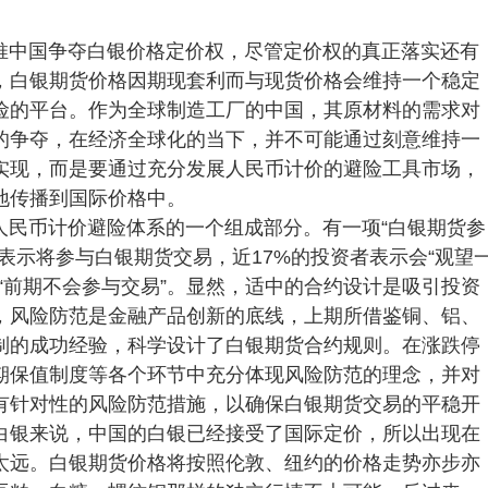
推中国争夺白银价格定价权，尽管定价权的真正落实还有
，白银期货价格因期现套利而与现货价格会维持一个稳定
险的平台。作为全球制造工厂的中国，其原材料的需求对
的争夺，在经济全球化的当下，并不可能通过刻意维持一
实现，而是要通过充分发展人民币计价的避险工具市场，
地传播到国际价格中。
人民币计价避险体系的一个组成部分。有一项“白银期货参
表示将参与白银期货交易，近17%的投资者表示会“观望
示“前期不会参与交易”。显然，适中的合约设计是吸引投资
，风险防范是金融产品创新的底线，上期所借鉴铜、铝、
制的成功经验，科学设计了白银期货合约规则。在涨跌停
期保值制度等各个环节中充分体现风险防范的理念，并对
有针对性的风险防范措施，以确保白银期货交易的平稳开
白银来说，中国的白银已经接受了国际定价，所以出现在
太远。白银期货价格将按照伦敦、纽约的价格走势亦步亦