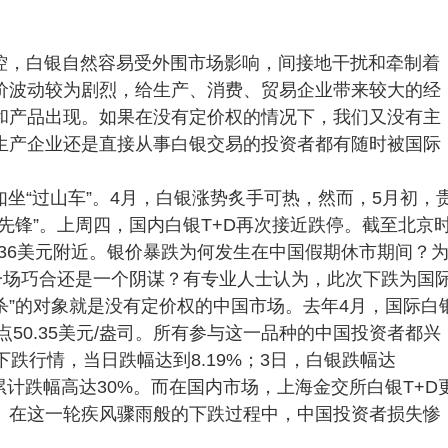
控，白银自然容易受外围市场影响，间接地干扰和牵制着
价波动较为剧烈，给生产、消费、贸易企业带来较大的经
和产品出现。如果在没有定价权的情况下，我们又没有主
生产企业还是直接从事白银交易的投资者都有随时被国际
坐“过山车”。4月，白银涨势炙手可热，然而，5月初，
先锋”。上周四，国内白银T+D再次接近跌停。截至北京
至36美元附近。银价暴跌为何发生在中国假期休市期间？
一场巧合还是一个阴谋？有专业人士认为，此次下跌为国
秒杀”的对象就是没有定价权的中国市场。去年4月，国际白
点50.35美元/盎司。所有参与这一品种的中国投资者都兴
跌行情，当日跌幅达到8.19%；3日，白银跌幅达
一周累计跌幅高达30%。而在国内市场，上海金交所白银T+D
。在这一轮疾风骤雨般的下跌过程中，中国投资者损失惨