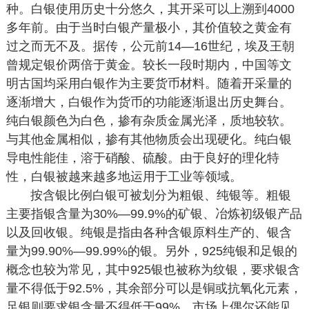
种。白银使用历史十分悠久，其开采可以上溯到4000
多年前。由于当时白银产量极小，其价值较之黄金有
过之而无不及。据传，公元前14—16世纪，埃及王朝
曾规定银价两倍于黄金。较长一段时期内，中国等文
明古国均采用白银作为主要货币材料。随着开采量的
逐渐增大，白银作为货币的功能逐渐退出历史舞台。
纯白银颜色为白色，掺有杂质金属光泽，质地较软。
与其他金属相似，掺有其他物质会出现硬化。纯白银
导电性能佳，溶于硝酸、硫酸。由于良好的理化特
性，白银被越来越多地运用于工业等领域。
按含银比例白银可被划分为粗银、纯银等。粗银
主要指银含量为30%—99.9%的矿银、冶炼初级银产品
以及回收银。纯银是指由各种含银原料生产的、银含
量为99.90%—99.99%的银。另外，925纯银和足银的
概念也较为常见，其中925银也被称为纹银，要求银含
量不得低于92.5%，其余部分可以是铜或抗氧化元素，
足银则要求银含量不得低于99%。市场上偶尔还能见