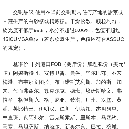
交割品级 使用在当前交割期内任何产地的甜菜或
甘蔗生产的白砂糖或精炼糖。干燥松散、颗粒均匀，
旋光度不低于99.8，水分不超过0.06%，色值不超过
45ICUMSA单位（若系欧盟生产，色值应符合ASSUC
的规定）。
基准价 下列港口FOB（离岸价）加理舱价（美元/
吨）阿姆斯特丹、安特卫普、曼谷、毕尔巴鄂、不来
梅港、布韦那文图拉、布宜诺斯艾利斯、加的斯、加
来、代而弗兹尔、敦克尔克、德班、埃姆斯哈文、弗
拉辛、格但斯克、格丁尼亚、希洪、广州、汉堡、黄
浦、英比特巴、伊明汉、仁川、伊塔加、杰贝阿里、
林查班、勒阿弗尔、雷克斯索斯、里斯本、马塞约、
马塞、马坦萨斯、纳塔尔、新奥尔良、巴拉、槟城、