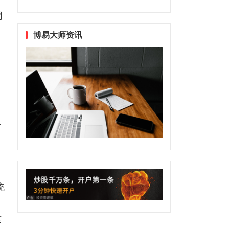
周
博易大师资讯
己
将
、
统
这