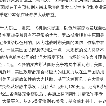
要的素质是独立思考能力。他渊博的知识为他的独立思
原因就在于有预知别人尚未觉察的重大长期性变化和商业
持秉这种本领在证券界大获收益。
千人伤亡，坦克、飞机损失惨重，以色列震惊地发现自
及空军却显然具有不寻常的优势。罗杰斯发现其中原因是
无法供给以色列的。因为越战时期美国的国防工作集中在
展。一旦美国国防部意识到这一点，大规模的投入将势不
设务的洛克航空公司的利润大幅度下降，市场纷份传言其即
位：2元。冷静的罗杰斯从国际竞争格局中看到期，美国
演愈烈，美国政府必定会将巨大的注意力放在生产国防用
到美国政府政策性的大力扶助。基于这种预见，在大量购
突然从寂静中暴发，股价从2元升到120美元。还有E系
斯经过咨询洛克希德以后，再加上翻阅期刊并请教军事专
大量买入。从0·5美元涨到45美元，基金获利甚丰。在