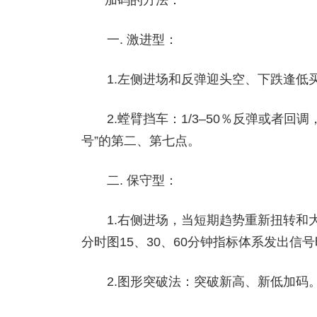
加码的方法：
一. 激进型：
1.左侧进场和反弹迎头空、下跌逢低
2.螳臂挡车：1/3–50％反弹或者回
号”的第二、第七点。
二. 保守型：
1.右侧进场，当短期趋势重新扭转和大
分时图15、30、60分钟指标体系发出信
2.图形突破法：突破新高、新低加码