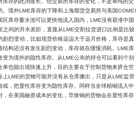
所库存的此消彼长。但交易所库存的变化，不是单纯的交
。境外LME库存的下降和上海期货交易所与美国COME
税区库存蓄水池可以更快地流入国内，LME没有获准中国
E之间的升水差距，直接从LME交割拉货进口比例是比较
构的剧烈变动，比如现货价格远远大于远月价格，库存是真
格结构还没有发生剧烈变动，库存就在缓慢消耗。LME库
转变为境外的隐性库存。从LME公布的持仓可以看到个别
仓单也能出现快速上升，目的主要在于控制货物来挤仓空
上LME的货物可能并没有从仓库搬出，只是从LME监管
游戏，把显性库存变为隐性库存。同样当全球精铜流入中
时，在美国融资成本的变化，导致铜的货物会在显性库存