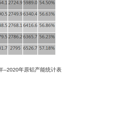
9年–2020年原铝产能统计表