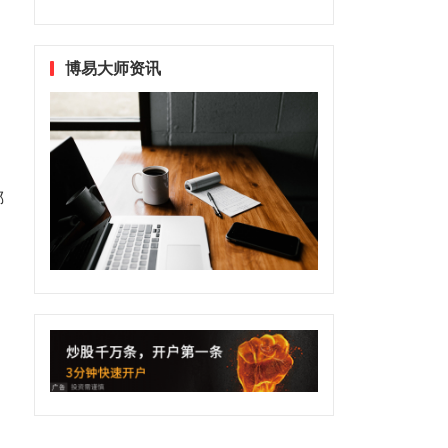
博易大师资讯
挪