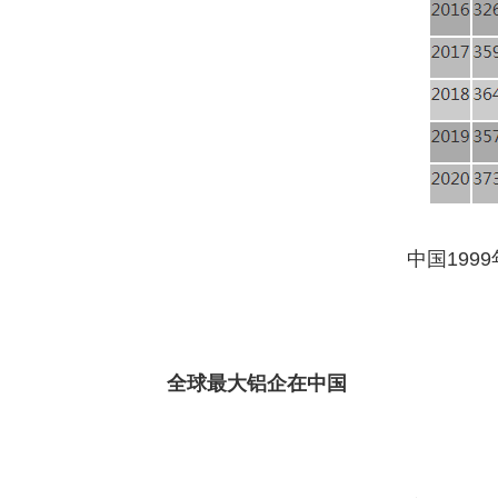
中国199
全球最大铝企在中国