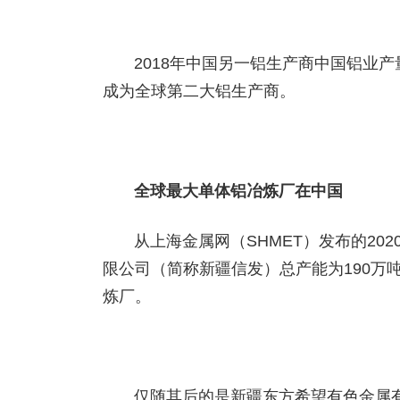
2018年中国另一铝生产商中国铝业产
成为全球第二大铝生产商。
全球最大单体铝冶炼厂在中国
从上海金属网（SHMET）发布的2
限公司（简称新疆信发）总产能为190万
炼厂。
仅随其后的是新疆东方希望有色金属有