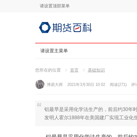
请设置顶部菜单
请设置主菜单
您所在的位置
首页
基础知识
博易大师
2021年3月30日 10:02
阅读
(271)
评论
铝最早是采用化学法生产的，前后约30年时
发明人霍尔1888年在美国建厂实现工业化