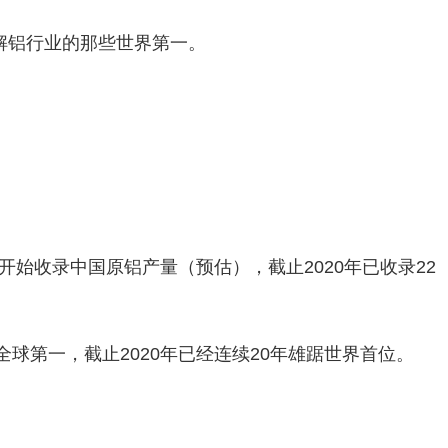
解铝行业的那些世界第一。
年开始收录中国原铝产量（预估），截止2020年已收录22
全球第一，截止2020年已经连续20年雄踞世界首位。