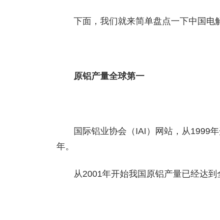
下面，我们就来简单盘点一下中国电
原铝产量全球第一
国际铝业协会（IAI）网站，从1999
年。
从2001年开始我国原铝产量已经达到