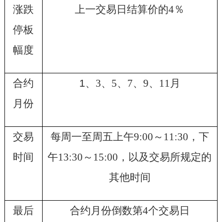
涨跌
上一交易日结算价的
4
％
停板
幅度
合约
1
、
3
、
5
、
7
、
9
、
11
月
月份
交易
每周一至周五上午
9:00
～
11:30
，下
时间
午
13:30
～
15:00
，以及交易所规定的
其他时间
最后
合约月份倒数第
4
个交易日