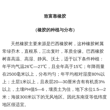
致富靠橡胶
（橡胶的种植与分布）
天然橡胶主要来源是巴西橡胶树，这种橡胶树属
常绿乔木，直根系，三出复叶，革质全缘。巴西橡胶
树喜高温、高湿、静风、沃土，适于以下条件种植：
年平均气温26℃—27℃，且全年高于15℃；年降雨量
在2500毫米以上，分布均匀；年平均相对湿度80%以
上；土层1米以上，且表层20—30厘米含有有机质3%
以上，土壤PH值5—6，壤质土为佳，地下水位1.5—2
米；海拔300米以下的无风地区。因此东南亚等低纬度
地区很适宜。