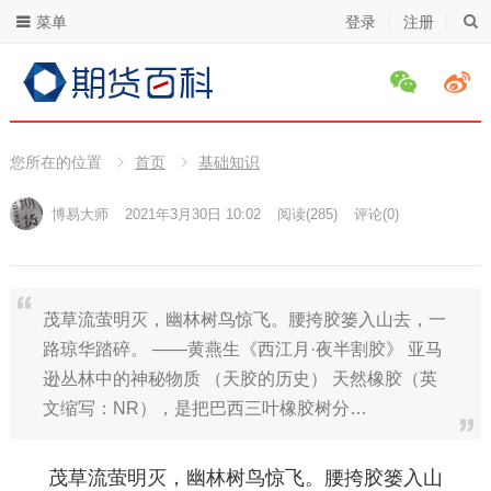
菜单
登录
注册
您所在的位置
首页
基础知识
博易大师
2021年3月30日 10:02
阅读
(285)
评论(0)
茂草流萤明灭，幽林树鸟惊飞。腰挎胶篓入山去，一
路琼华踏碎。 ——黄燕生《西江月·夜半割胶》 亚马
逊丛林中的神秘物质 （天胶的历史） 天然橡胶（英
文缩写：NR），是把巴西三叶橡胶树分…
茂草流萤明灭，幽林树鸟惊飞。腰挎胶篓入山