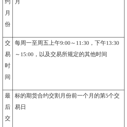
约
月
月
份
交
每周一至周五上午
9:00
～
11:30
，下午
13:30
易
～
15:00
，以及交易所规定的其他时间
时
间
最
标的期货合约交割月份前一个月的第
5
个交
后
易日
交