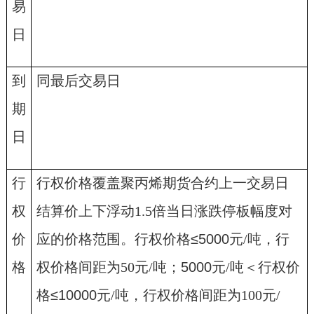
易
日
到
同最后交易日
期
日
行
行权价格覆盖聚丙烯期货合约上一交易日
权
结算价上下浮动
1.5
倍当日涨跌停板幅度对
价
应的价格范围。行权价格
≤
5000
元
/
吨，行
格
权价格间距为
50
元
/
吨
；
5000
元
/
吨
＜
行权价
格
≤
10000
元
/
吨，行权价格间距为
100
元
/