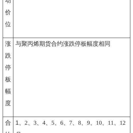
动
价
位
涨
与聚丙烯期货合约涨跌停板幅度相同
跌
停
板
幅
度
合
1
、
2
、
3
、
4
、
5
、
6
、
7
、
8
、
9
、
10
、
11
、
12