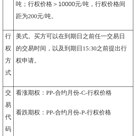
吨
；
行权价格
＞
10000
元
/
吨
，
行权价格间
距为
200
元
/
吨。
行
美式。买方可以在到期日之前任一交易日
权
的交易时间，以及到期日
15:30
之前提出行
方
权申请。
式
交
看涨期权：
PP-
合约月份
-C-
行权价格
易
看跌期权：
PP-
合约月份
-P-
行权价格
代
码