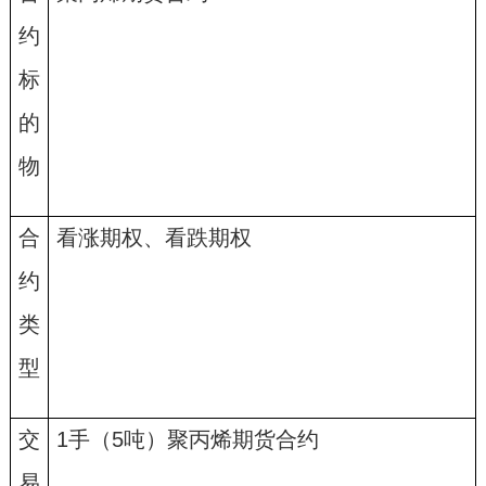
约
标
的
物
合
看涨期权、看跌期权
约
类
型
交
1
手
（
5
吨
）
聚丙烯期货合约
易