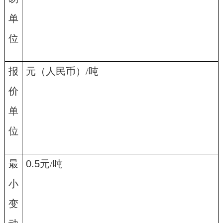
单
位
报
元（人民币）
/
吨
价
单
位
最
0.5
元
/
吨
小
变