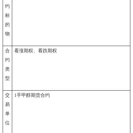
约
标
的
物
合
看涨期权、看跌期权
约
类
型
交
1
手甲醇期货合约
易
单
位