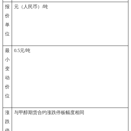
报
元（人民币）/吨
价
单
位
最
0.5
元/吨
小
变
动
价
位
涨
与甲醇期货合约涨跌停板幅度相同
跌
停