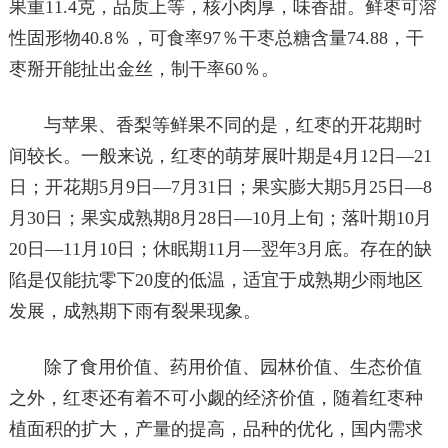
果重11.4克，品质上等，核小肉厚，味香甜。鲜枣可溶
性固形物40.8％，可食率97％干枣总糖含量74.88，干
枣掰开能扯出金丝，制干率60％。
与苹果、香梨等鲜果不同的是，红枣的开花期时
间较长。一般来说，红枣的萌芽展叶期是4月12日—21
日；开花期5月9日—7月31日；果实膨大期5月25日—8
月30日；果实成熟期8月28日—10月上旬；落叶期10月
20日—11月10日；休眠期11月—翌年3月底。存在的缺
陷是仅能抗零下20度的低温，适宜于成熟期少雨地区
发展，成熟期下雨有裂果现象。
除了食用价值、药用价值、园林价值、生态价值
之外，红枣还有着不可小觑的经济价值，随着红枣种
植面积的扩大，产量的提高，品种的优化，国内需求