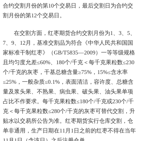
合约交割月份的第10个交易日，最后交割日为合约交
割月份的第12个交易日。
在交割方面，红枣期货合约交割月份为1、3、5、
7、9、12月，基准交割品为符合《中华人民共和国国
家标准干制红枣》（GB/T5835
—
2009）一等等级规格
且均匀度允差≤60%、180个/千克＜每千克果粒数≤230
个/千克的灰枣，干基总糖含量≥75%，15%≤含水率
≤25%，一般杂质≤0.1%，表面清洁，容许度、总糖含
量及浆头果、不熟果、病虫果、破头果、油头果单项
占比不作要求。每千克果粒数≤180个/千克或230个/千
克＜每千克果粒数≤280个/千克的灰枣可替代交割，升
贴水以交易所公告为准。红枣期货实行仓库交割，仓
单非通用，生产日期在11月1日之前的红枣不得在当年
11月1日（含该日）之后注册仓单。