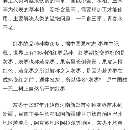
满足人类对健康饮食的需求。而以小麦、水稻、玉米
等为代表的草本粮，淀粉含量高，需要精加工才能使
用，主要解决人类的温饱问题。一日食三枣，青春永
不老。
红枣的品种种类众多，据中国果树志·枣卷中记
载，世界上有706种的红枣品种。红枣期货交割标的是
灰枣，灰枣也称若羌枣，果实呈长倒卵形，果皮为橙
红色，若羌枣之所以被称之为灰枣，是因为若羌枣在
成熟变红之前，通体发灰，所以得名”灰枣”。是中国独
一无二树上自然吊干的红枣。
灰枣于1987年开始自河南新郑市引种灰枣苗木到
新疆，目前主要生长在我国新疆维吾尔族自治区巴州
地区若羌县，阿克苏地区阿拉尔等地区。灰枣平均单