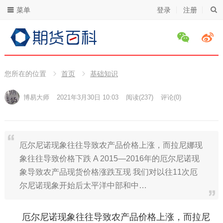
菜单
登录
注册
您所在的位置
首页
基础知识
博易大师
2021年3月30日 10:03
阅读
(237)
评论(0)
厄尔尼诺现象往往导致农产品价格上涨，而拉尼娜现
象往往导致价格下跌 A 2015—2016年的厄尔尼诺现
象导致农产品现货价格涨跌互现 我们对以往11次厄
尔尼诺现象开始后太平洋中部和中…
厄尔尼诺现象往往导致农产品价格上涨，而拉尼