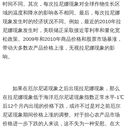
时间不同。其次，每次拉尼娜现象对全球作物生长区
域的温度和降水的影响各不相同。最后，每次拉尼娜
现象发生时的经济状况不同。例如，最近的2010年拉
尼娜现象发生时，美联储正采取接近零利率和量化宽
松政策。2009年和2010年商品价格和股票市场暴涨，
带动大多数农产品价格上涨，无视拉尼娜现象的影
响。
如果在厄尔尼诺现象之后出现拉尼娜现象，那么
在拉尼娜现象低于海洋厄尔尼诺现象指数正常水平-1℃
后12个月内出现的价格下跌，或许不过是对之前厄尔
尼诺现象期间价格上涨的调整。对于担心农产品市场
价格进一步下跌的人来说，这不失为一种安慰。在大