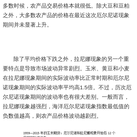
多数时候，农产品交易价格本就很低。除大豆和豆粕
之外，大多数农产品的价格在最近这次厄尔尼诺现象
期间并未显著上升。
除了平均价格下跌之外，拉尼娜现象的另一个重
要特点是导致市场波动异常剧烈。玉米、黄豆和小麦
在拉尼娜现象期间的实际波动率比正常时期和厄尔尼
诺现象期间的实际波动率平均高1.5倍。不过，历次厄
尔尼诺现象期间的波动率也有很大差别。一般而言，
拉尼娜现象越强烈，海洋厄尔尼诺现象指数最低值的
负数值越高，则农产品价格波动越剧烈。