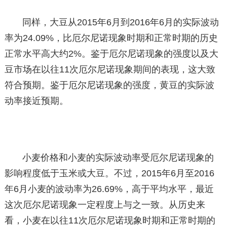
同样，大豆从2015年6月到2016年6月的实际波动
率为24.09%，比厄尔尼诺现象时期和正常时期的历史
正常水平高大约2%。鉴于厄尔尼诺现象的强度以及大
豆市场在以往11次厄尔尼诺现象期间的表现，这大致
符合预期。鉴于厄尔尼诺现象的强度，黄豆的实际波
动率接近预期。
小麦价格和小麦的实际波动率受厄尔尼诺现象的
影响程度低于玉米或大豆。不过，2015年6月至2016
年6月小麦的波动率为26.69%，高于平均水平，最近
这次厄尔尼诺现象一定程度上与之一致。从历史来
看，小麦在以往11次厄尔尼诺现象时期和正常时期的