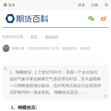
菜单
登录
注册
您所在的位置
首页
基础知识
博易大师
2021年3月30日 10:03
阅读
(225)
评论(0)
1、蝴蝶效应: 上个世纪70年代，美国一个名叫洛伦
兹的气象学家在解释空气系统理论时说，亚马逊雨林
一只蝴蝶翅膀偶尔振动，也许两周后就会引起美国得
克萨斯州的一场龙卷风。 蝴蝶效应是说，…
1、蝴蝶效应: