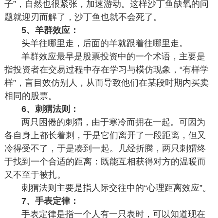
子”，自然也很紧张，加速游动。这样沙丁鱼缺氧的问
题就迎刃而解了，沙丁鱼也就不会死了。
5、羊群效应：
头羊往哪里走，后面的羊就跟着往哪里走。
羊群效应最早是股票投资中的一个术语，主要是
指投资者在交易过程中存在学习与模仿现象，“有样学
样”，盲目效仿别人，从而导致他们在某段时期内买卖
相同的股票。
6、刺猬法则：
两只困倦的刺猬，由于寒冷而拥在一起。可因为
各自身上都长着刺，于是它们离开了一段距离，但又
冷得受不了，于是凑到一起。几经折腾，两只刺猬终
于找到一个合适的距离：既能互相获得对方的温暖而
又不至于被扎。
刺猬法则主要是指人际交往中的“心理距离效应”。
7、手表定律：
手表定律是指一个人有一只表时，可以知道现在