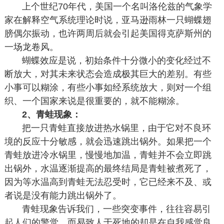
上个世纪70年代，美国一个名叫洛伦兹的气象学
家在解释空气系统理论时说，亚马逊雨林一只蝴蝶翅
膀偶尔振动，也许两周后就会引起美国得克萨斯州的
一场龙卷风。
蝴蝶效应是说，初始条件十分微小的变化经过不
断放大，对其未来状态会造成极其巨大的差别。有些
小事可以糊涂，有些小事如经系统放大，则对一个组
织、一个国家来说是很重要的，就不能糊涂。
2、青蛙现象：
把一只青蛙直接放进热水锅里，由于它对不良环
境的反应十分敏感，就会迅速跳出锅外。如果把一个
青蛙放进冷水锅里，慢慢地加温，青蛙并不会立即跳
出锅外，水温逐渐提高的最终结局是青蛙被煮死了，
因为等水温高到青蛙无法忍受时，它已经来不及、或
者说是没有能力跳出锅外了。
青蛙现象告诉我们，一些突变事件，往往容易引
起人们的警觉，而易致人于死地的却是在自我感觉良