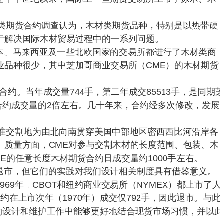
材类期货合约调查认为，木材类期货品种，特别是以热带硬
于解决国际木材贸易过程中的一系列问题。
本、马来西亚及一些北欧国家的交易所都进行了木材类商
业品种很少，其中芝加哥商业交易所（CME）的木材期货
货合约。当年成交量744手，第二年成交85513手，是同期
合约成交量的2倍左右。几十年来，合约经多次修改，发展
基准交割地为由北向南贯穿美国中部地区密西西比河沿岸各
。质量方面，CME对参与交割木材的长度范围、包装、木
E的任意长度木材期货合约日成交量约1000手左右。
退市，但它们的实践对我们设计相关制度具有借鉴意义。
69年，CBOT和纽约商业交易所（NYMEX）都上市了
约在上市次年（1970年）成交仅792手，因此退市。与
约设计和维护工作中能够更好地结合现货市场习惯，并以