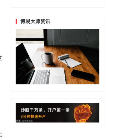
博易大师资讯
芝
人
此
此