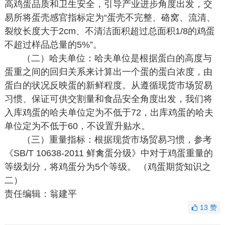
高鸡蛋品质和卫生安全，引导产业进步角度出发，交
易所将蛋壳感官指标定为“蛋壳不完整、硌窝、流清、
裂纹长度大于2cm、不清洁面积超过总面积1/8的鸡蛋
不超过样品总量的5%”。
（二）哈夫单位：哈夫单位是根据蛋白的高度与
蛋重之间的回归关系来计算出一个蛋的蛋白浓度，由
蛋白的状况反映蛋的新鲜程度。从遵循现货市场贸易
习惯、保证可供交割量和食品安全角度出发，我们将
入库鸡蛋的哈夫单位定为不低于72，出库鸡蛋的哈夫
单位定为不低于60，不设置升贴水。
（三）重量指标：根据现货市场贸易习惯，参考
《SB/T 10638-2011 鲜禽蛋分级》中对于鸡蛋重量的
等级划分，将鸡蛋分为5个等级。 （鸡蛋期货知识之
二）
责任编辑：翁建平
13
赞