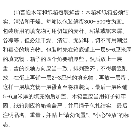
(1)普通木箱和纸箱包装鲜蛋：木箱和纸箱必须结
实、清洁和干燥。每箱以包装鲜蛋300~500枚为宜。
包装所用的填充物可用切短的麦秆、稻草或锯末屑、
谷糠等，但必须干燥、清洁、无异味，切不可用潮湿
和霉变的填充物。包装时先在箱底铺上一层5~6厘米厚
的填充物，箱子的四个角要稍厚些，然后放上一层
蛋，蛋的长轴方向应当一致，排列整齐，不得横竖乱
放。在蛋上再铺一层2~3厘米的填充物，再放一层蛋，
这样一层填充物一层蛋直至将箱装满，最后一层应铺
5~6厘米厚的填充物后加盖。木箱盖应当用钉子钉牢
固，纸箱则应将箱盖盖严，并用绳子包扎结实。最后
注明品名、重量，并贴上“请勿倒置”、“小心轻放”的标
志。