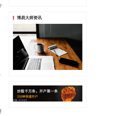
矿
博易大师资讯
石
矿
；
要