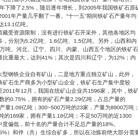
00年下降了2.5%，随后逐年增长，到2005年我国铁矿石原
比2001年产量几乎翻了一番。“十一五”期间铁矿石产量年均
13.1亿吨。
西藏受资源限制，没有进行铁矿石开采外，其他各地区均
分别为5.2亿吨、1.6亿吨、1.5亿吨。另外，山西和内
49万吨。河北、辽宁、四川、内蒙、山西五个地区的铁矿
量比重最大，达到41%；其次是四川和辽宁，为12%；内
大型钢铁企业自有矿山，二是地方重点独立矿山，此外，
铁矿石生产商多为小型矿山企业，铁矿石生产集中度较
011年12月，我国在统矿山企业共1596家，其中，铁
数的0.75%，拥有的矿石产量2.29亿吨，占总产量的
的产量1.09亿吨；300~500万吨的23家，产量为8900万吨
0万吨的169家，拥有产量1.18亿吨；不足50万吨的近1300
集中度偏低，前十名的产量合计不足总产量的18%。
.5%）和伴（共）生综合矿多，所以在冶炼前绝大部分需