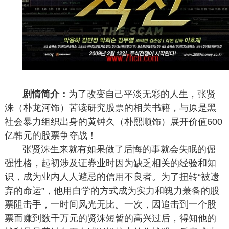
剧情简介：
为了改变自己平淡无彩的人生，张贤
洙（朴龙河饰）苦读研究股票的相关书籍，与原是黑
社会暴力组织出身的黄钟久（朴熙顺饰）展开价值600
亿韩元的股票争夺战！
张贤洙生来就有如果做了后悔的事就会失眠的倔
强性格，起初涉及证券业时因为缺乏相关的经验和知
识，成为业内人人避忌的信用不良者。为了扭转“被遗
弃的命运”，他用自学的方式成为实力和魄力兼备的股
票阻击手，一时间风光无比。一次，因追击到一个股
票而赚到数千万元的贤洙短暂的高兴过后，得知他的