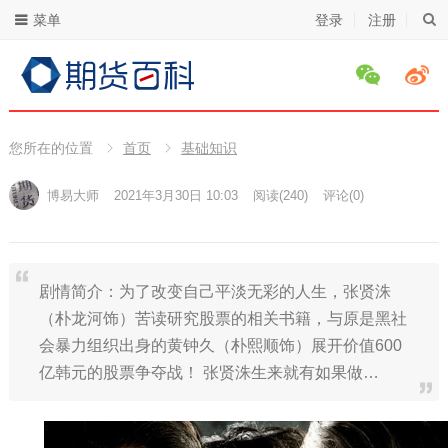
菜单
登录
注册
您所在的位置
首页
基础知识
博易大师
2021年3月30日 10:03
阅读
(240)
评论(0)
剧情简介：为了改变自己平淡无彩的人生，张贤洙
（朴龙河饰）苦读研究股票的相关书籍，与原是黑社
会暴力组织出身的黄钟久（朴熙顺饰）展开价值600
亿韩元的股票争夺战！ 张贤洙生来就有如果做…