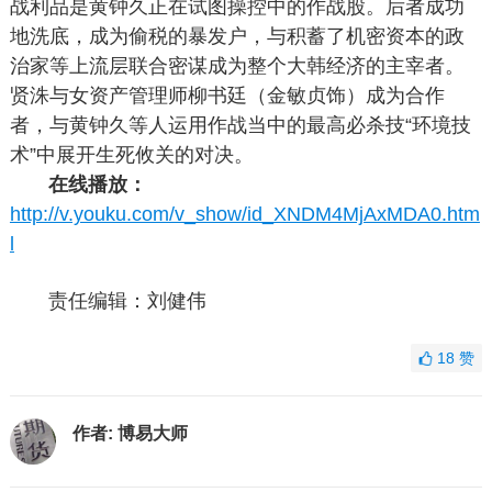
战利品是黄钟久正在试图操控中的作战股。后者成功
地洗底，成为偷税的暴发户，与积蓄了机密资本的政
治家等上流层联合密谋成为整个大韩经济的主宰者。
贤洙与女资产管理师柳书廷（金敏贞饰）成为合作
者，与黄钟久等人运用作战当中的最高必杀技“环境技
术”中展开生死攸关的对决。
在线播放：
http://v.youku.com/v_show/id_XNDM4MjAxMDA0.htm
l
责任编辑：刘健伟
18
赞
作者:
博易大师