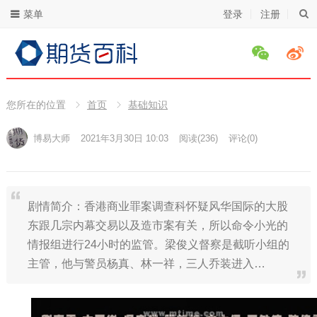
菜单
登录
注册
您所在的位置
首页
基础知识
博易大师
2021年3月30日 10:03
阅读
(236)
评论(0)
剧情简介：香港商业罪案调查科怀疑风华国际的大股
东跟几宗内幕交易以及造市案有关，所以命令小光的
情报组进行24小时的监管。梁俊义督察是截听小组的
主管，他与警员杨真、林一祥，三人乔装进入…