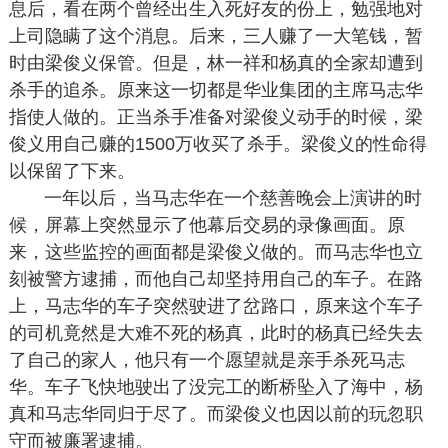
息后，看在两个曾经出生入死好友的份上，勉强地对
上司隐瞒了这个消息。后来，三人赚了一大笔钱，暂
时由梁俊义保管。但是，林一祥和杨真的全家却遭到
杀手的追杀。原来这一切都是华业集团的主席马志华
指使人做的。正当杀手准备对梁俊义动手的时候，梁
俊义用自己赚的1500万收买了杀手。梁俊义的性命得
以保留了下来。
一年以后，当马志华在一个慈善晚会上演讲的时
候，屏幕上突然显示了他幕后交易的录像画面。原
来，这些监控的画面都是梁俊义做的。而马志华也立
刻被警方逮捕，而他自己却坚持用自己的车子。在路
上，马志华的车子突然驶进了岔路口，原来这个车子
的司机竟然是大难不死的杨真，此时的杨真已经失去
了自己的家人，他只有一个愿望就是亲手杀死马志
华。车子飞快地驶出了没完工的断桥坠入了海中，杨
真和马志华同归于尽了。而梁俊义也因以前的玩忽职
守而被廉署逮捕。