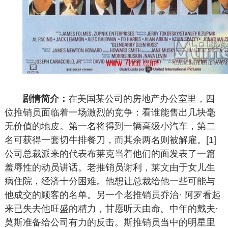
剧情简介：
在美国某公司的房地产办公室里，四
位推销员面临着一场激烈的竞争：看谁能售出几块毫
无价值的地皮。第一名将得到一辆高级小汽车，第二
名可获得一套切牛排餐刀，而其余两名则被解雇。[1]
公司总裁派来的代表布莱克当着他们的面发表了一篇
羞辱性的动员讲话。老推销员谢利，莱文由于女儿生
病住院，经济十分困难。他想让总裁给他一些可能与
他成交的顾客的名单。另一个老推销员乔治· 阿罗看起
来已失去他旺盛的精力，甘愿听天由命。中年的戴夫·
莫斯准备给公司有力的反击。斯推销员当中的明星里