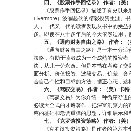
四、《股票作手回忆录》 作者:（美）
《股票作手回忆录》描述了有史以来最
Livermore）波澜起伏的精彩投资生
人，一代又一代的读者发现从书中的受益
多。即使在八十多年后的今天依然适用，
五、《通向财务自由之路》 作者：（
《通向财务自由之路》是一本十分适
策略，有助于读者成为一个成熟的投资者
诀，从此一劳永逸。但是本书在考察了交
面分析、价值投资、波段交易、价差、套
合自己个性和目标的方法，摆正心态，这
六、《驾驭交易》 作者：（美）卡特
《驾驭交易》为你介绍一种循序渐进
必读大全式的才略著作，把深富洞察力的
鹰的基础和老调重弹的思想，详细展示和
七、《克罗谈投资策略》 作者:（美）
《克罗谈投资策略》是作者的第六本