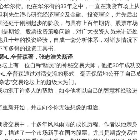
中心华尔街。他在华尔街的33年之中，一直在期货市场上从
坦利先生潜心研究经济理论及金融、投资理论，并先后出
国还处于刚刚起步的阶段，与具有上百年期货、股票市场
别是期货、股票投资策略问题，对广大投资人员来讲还处
他几十年的投资经验，自成一套分析体系，对诸多情况下
不可多得的投资工具书。
瑟•L.辛普森著，张志浩关磊译
易论坛上有一位自称“幽灵”的神秘交易大师，他把30年成功
•L.辛普森通过对话交流的形式。毫无保留地公开了自己
杂志”交易论坛上的超级大热门。
成功源于许多人的帮助，如今他将以自己的智慧和经验进
将重新开始，并走向令你无法想像的坦途。
期货交易中，十多年风风雨雨的成长历程。作者以他亲身
度，描述了一个市场新手在国内股票、尤其是期货交易中