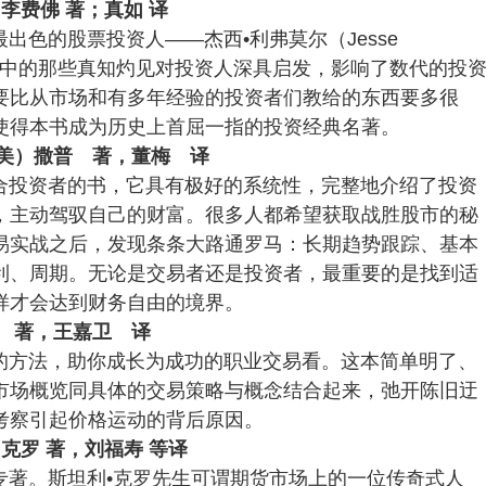
李费佛 著；真如 译
出色的股票投资人——杰西•利弗莫尔（Jesse
涯。书中的那些真知灼见对投资人深具启发，影响了数代的投
要比从市场和有多年经验的投资者们教给的东西要多很
使得本书成为历史上首屈一指的投资经典名著。
美）撒普 著，董梅 译
合投资者的书，它具有极好的系统性，完整地介绍了投资
，主动驾驭自己的财富。很多人都希望获取战胜股市的秘
易实战之后，发现条条大路通罗马：长期趋势跟踪、基本
利、周期。无论是交易者还是投资者，最重要的是找到适
样才会达到财务自由的境界。
 著，王嘉卫 译
的方法，助你成长为成功的职业交易看。这本简单明了、
市场概览同具体的交易策略与概念结合起来，弛开陈旧迂
考察引起价格运动的背后原因。
克罗 著，刘福寿 等译
专著。斯坦利•克罗先生可谓期货市场上的一位传奇式人