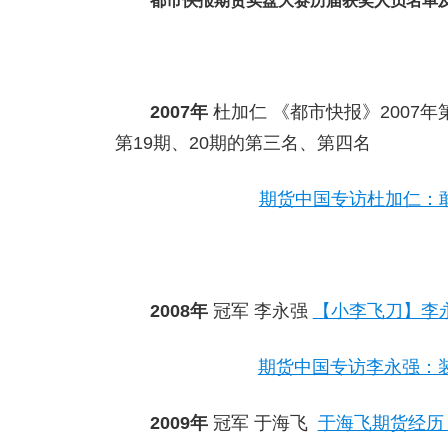
都市快报期货实盘大赛历届获奖人员名单
2007
年
杜加仁
《都市快报》
2007
年
第
19
期、
20
期的第三名、第四名
期货中国专访杜加仁：
2008
年
冠军
李永强
【小李飞刀】李
期货中国专访李永强：
2009
年
冠军
于海飞
于海飞期货经历