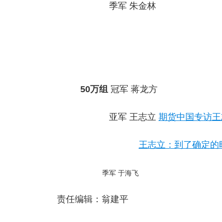
季军
朱金林
50
万组
冠军
蒋龙方
亚军
王志立
期货中国专访王
王志立：到了确定的
季军
于海飞
责任编辑：翁建平