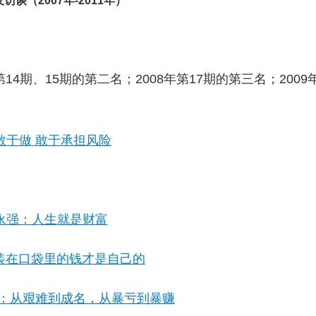
及访谈（
2007
年
-2011
年）
第
14
期、
15
期的第二名；
2008
年第
17
期的第三名；
2009
敢于做
敢于承担风险
永强：人生就是财富
装在口袋里的钱才是自己的
：从艰难到成名，从暴亏到暴赚