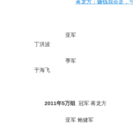
蒋龙方：赚钱我会走，
亚军
丁洪波
季军
于海飞
2011
年
5
万组
冠军
蒋龙方
亚军
鲍健军