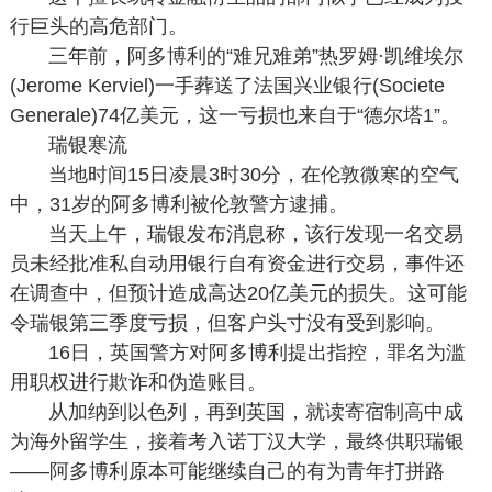
行巨头的高危部门。
三年前，阿多博利的“难兄难弟”热罗姆·凯维埃尔
(Jerome Kerviel)一手葬送了法国兴业银行(Societe
Generale)74亿美元，这一亏损也来自于“德尔塔1”。
瑞银寒流
当地时间15日凌晨3时30分，在伦敦微寒的空气
中，31岁的阿多博利被伦敦警方逮捕。
当天上午，瑞银发布消息称，该行发现一名交易
员未经批准私自动用银行自有资金进行交易，事件还
在调查中，但预计造成高达20亿美元的损失。这可能
令瑞银第三季度亏损，但客户头寸没有受到影响。
16日，英国警方对阿多博利提出指控，罪名为滥
用职权进行欺诈和伪造账目。
从加纳到以色列，再到英国，就读寄宿制高中成
为海外留学生，接着考入诺丁汉大学，最终供职瑞银
——阿多博利原本可能继续自己的有为青年打拼路