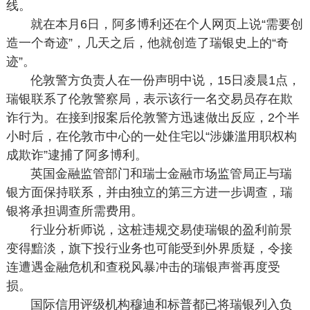
线。
就在本月6日，阿多博利还在个人网页上说“需要创
造一个奇迹”，几天之后，他就创造了瑞银史上的“奇
迹”。
伦敦警方负责人在一份声明中说，15日凌晨1点，
瑞银联系了伦敦警察局，表示该行一名交易员存在欺
诈行为。在接到报案后伦敦警方迅速做出反应，2个半
小时后，在伦敦市中心的一处住宅以“涉嫌滥用职权构
成欺诈”逮捕了阿多博利。
英国金融监管部门和瑞士金融市场监管局正与瑞
银方面保持联系，并由独立的第三方进一步调查，瑞
银将承担调查所需费用。
行业分析师说，这桩违规交易使瑞银的盈利前景
变得黯淡，旗下投行业务也可能受到外界质疑，令接
连遭遇金融危机和查税风暴冲击的瑞银声誉再度受
损。
国际信用评级机构穆迪和标普都已将瑞银列入负