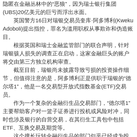
隐匿在金融丛林中的“恶狼”，因为瑞士银行集团
(UBS)20亿美元的巨亏而浮出水面。
英国警方16日对瑞银交易员奎库·阿多博利(Kweku
Adoboli)提出指控，罪名为滥用职权从事欺诈和伪造账
目。
根据英国和瑞士金融监管部门的联合声明，针对
瑞银骇人损失的调查正在启动，这家金融巨头的账户
将交由第三方独立机构审查。
截至目前，瑞银尚未披露导致亏损的投资操作细
节，但值得注意的是，阿多博利正是供职于瑞银的“德
尔塔1”，他是一名交易型开放式指数基金(ETF)交易
员。
作为一个复杂的金融衍生品交易部门，“德尔塔1”
主要帮助客户对一篮子证券进行投机或风险对冲，同
时也涉及银行的自营交易，在其衍生工具包中包括
ETF、互换交易及期货等。
这个擅长玩转金融衍生品的部门似乎已经成为投