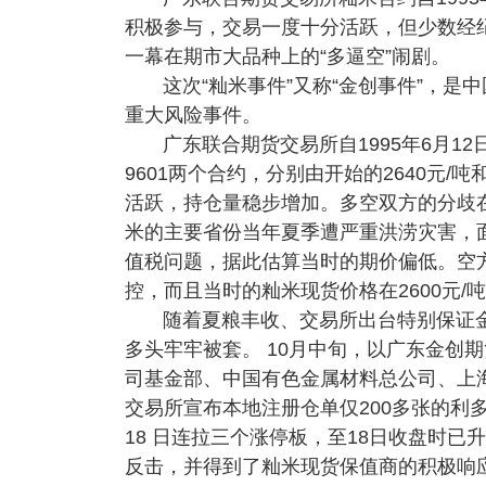
积极参与，交易一度十分活跃，但少数经
一幕在期市大品种上的“多逼空”闹剧。
这次“籼米事件”又称“金创事件”，
重大风险事件。
广东联合期货交易所自1995年6月1
9601两个合约，分别由开始的2640元/吨和
活跃，持仓量稳步增加。多空双方的分歧
米的主要省份当年夏季遭严重洪涝灾害，
值税问题，据此估算当时的期价偏低。空
控，而且当时的籼米现货价格在2600元/
随着夏粮丰收、交易所出台特别保证金制
多头牢牢被套。 10月中旬，以广东金创
司基金部、中国有色金属材料总公司、上
交易所宣布本地注册仓单仅200多张的利多消
18 日连拉三个涨停板，至18日收盘时已
反击，并得到了籼米现货保值商的积极响应