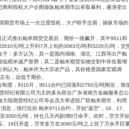
纪商和投机大户企图操纵籼米期市以牟取暴利，遂演变出
是中国期货市场上一次过度投机，大户联手交易，操纵市场的
2日正式推出籼米期货交易后，期价一路飙升，其中9511和
2610元/吨上升到7月上旬的3063元/吨和3220元/吨，交
在于：多方认为，其一是国内湖南、湖北、江西等出产籼
面临稻米减产形势；其二是籼米期货实物交割中存在着增
方则认为，籼米作为大宗农产品，其价格受国家宏观调
吨左右，远低于期价。
度，到10月，9511合约已回落到2750元/吨附近，致
期货经纪有限公司为主的多头联合广东省南方金融服务总公
海大陆期货经纪公司等会员大举进驻广联籼米期市，利用
息，强行拉抬 籼米9711合约，开始“逼空”，16、17、
升至3050元/吨，持仓几天内剧增9万余手。此时，空方开
。19日开盘，尽管多方在3080元/吨之上挂了万余手巨