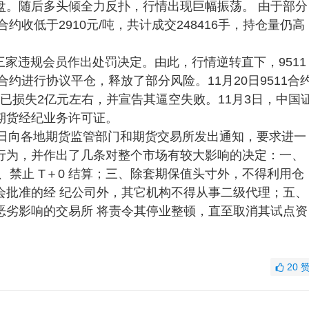
盘。随后多头倾全力反扑，行情出现巨幅振荡。 由于部分
约收低于2910元/吨，共计成交248416手，持仓量仍高
家违规会员作出处罚决定。由此，行情逆转直下，9511
合约进行协议平仓，释放了部分风险。11月20日9511合
方已损失2亿元左右，并宣告其逼空失败。11月3日，中国
期货经纪业务许可证。
4日向各地期货监管部门和期货交易所发出通知，要求进一
行为，并作出了几条对整个市场有较大影响的决定：一、
、禁止 T＋0 结算；三、除套期保值头寸外，不得利用仓
会批准的经 纪公司外，其它机构不得从事二级代理；五、
恶劣影响的交易所 将责令其停业整顿，直至取消其试点资
20