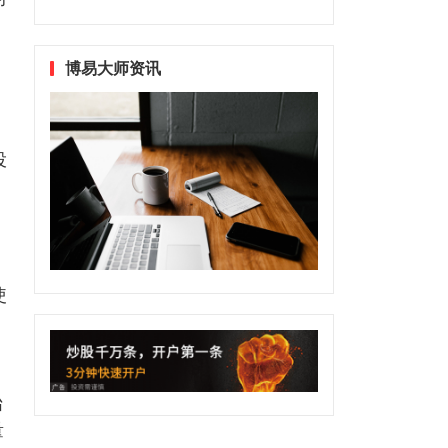
博易大师资讯
投
使
始
量