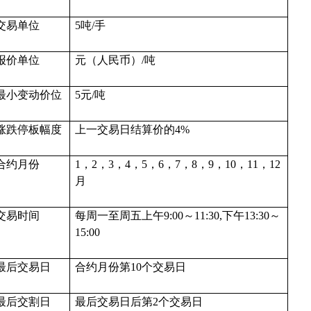
交易单位
5吨/手
报价单位
元（人民币）
/吨
最小变动价位
5元/吨
涨跌停板幅度
上一交易日结算价的
4%
合约月份
1，2，3，4，5，6，7，8，9，10，11，12
月
交易时间
每周一至周五上午
9:00～11:30,下午13:30～
15:00
最后交易日
合约月份第
10个交易日
最后交割日
最后交易日后第
2个交易日