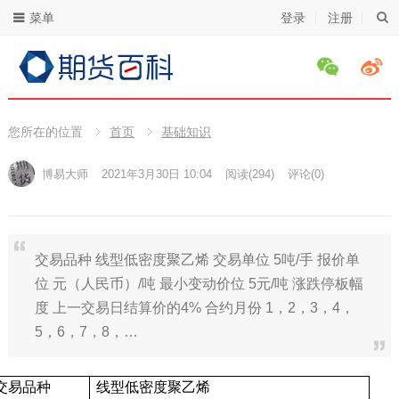
菜单
登录
注册
您所在的位置
首页
基础知识
博易大师
2021年3月30日 10:04
阅读
(294)
评论(0)
交易品种 线型低密度聚乙烯 交易单位 5吨/手 报价单
位 元（人民币）/吨 最小变动价位 5元/吨 涨跌停板幅
度 上一交易日结算价的4% 合约月份 1，2，3，4，
5，6，7，8，…
交易品种
线型低密度聚乙烯