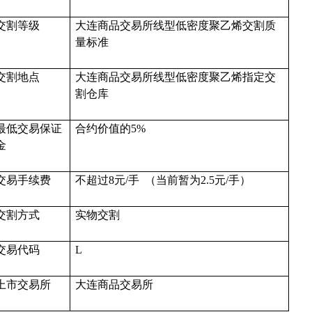
交割等级
大连商品交易所线型低密度聚乙烯交割质
量标准
交割地点
大连商品交易所线型低密度聚乙烯指定交
割仓库
最低交易保证
合约价值的
5%
金
交易手续费
不超过
8元/手 （当前暂为2.5元/手）
交割方式
实物交割
交易代码
L
上市交易所
大连商品交易所