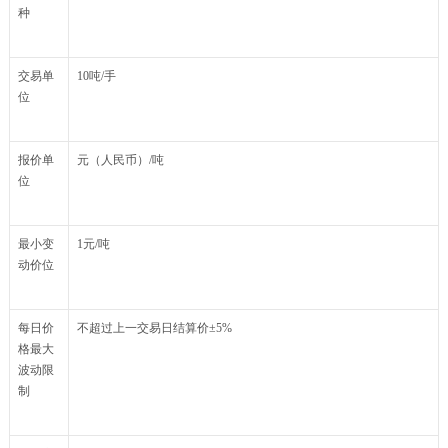
种
交易单
10吨/手
位
报价单
元（人民币）/吨
位
最小变
1元/吨
动价位
每日价
不超过上一交易日结算价±5%
格最大
波动限
制