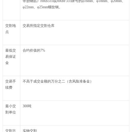
带肋钢筋》HRB335或HRBF335牌号的φ16mm、φ18mm、φ20mm、
φ22mm、φ25mm螺纹钢。
交割地
交易所指定交割仓库
点
最低交
合约价值的7%
易保证
金
交易手
不高于成交金额的万分之二（含风险准备金）
续费
最小交
300吨
割单位
交割方
实物交割