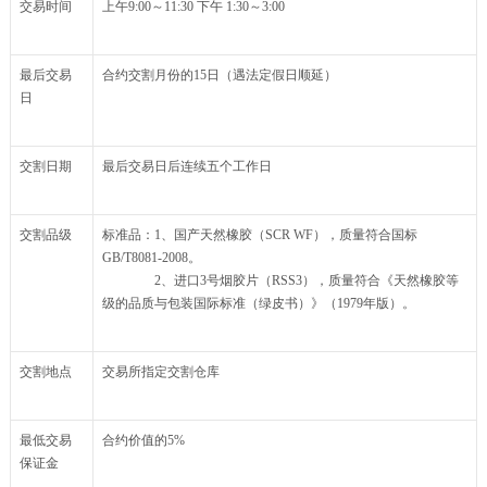
交易时间
上午9:00～11:30 下午 1:30～3:00
最后交易
合约交割月份的15日（遇法定假日顺延）
日
交割日期
最后交易日后连续五个工作日
交割品级
标准品：1、国产天然橡胶（SCR WF），质量符合国标
GB/T8081-2008。
2、进口3号烟胶片（RSS3），质量符合《天然橡胶等
级的品质与包装国际标准（绿皮书）》（1979年版）。
交割地点
交易所指定交割仓库
最低交易
合约价值的5%
保证金