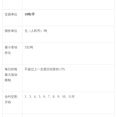
交易单位
10
吨
/
手
报价单位
元（人民币）/吨
最小变动
5元/吨
价位
每日价格
不超过上一交易日结算价±3%
最大波动
限制
合约交割
1、3、4、5、6、7、8、9、10、11月
月份