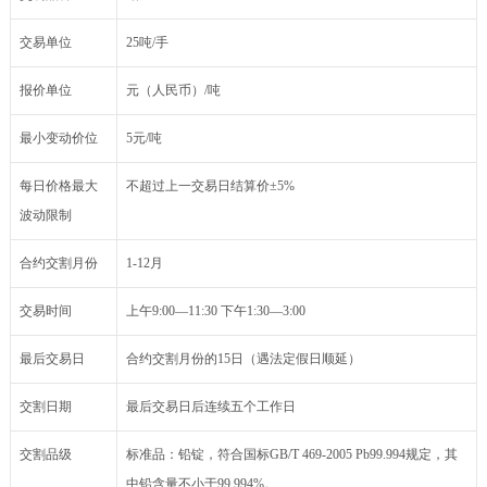
交易单位
25吨/手
报价单位
元（人民币）/吨
最小变动价位
5元/吨
每日价格最大
不超过上一交易日结算价±5%
波动限制
合约交割月份
1-12月
交易时间
上午9:00―11:30 下午1:30―3:00
最后交易日
合约交割月份的15日（遇法定假日顺延）
交割日期
最后交易日后连续五个工作日
交割品级
标准品：铅锭，符合国标GB/T 469-2005 Pb99.994规定，其
中铅含量不小于99.994%。