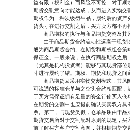
益有限（权利金）而风险不可控。对于期
期货交割意向才能达成，从而进入实物交
期权作为一种次级衍生品，履约后的资产
货头寸在进行交割之后，买方卖方都不再
商品期权的执行与商品期货交割及其
由于商品期货合约流动性远高于现货
般为商品期货合约。在期货和期权组合策
保证金。一般来说，在执行商品期权之后
（尤其是机构投资者）能够与其现货部位
寸进行履约了结。期权、期货和现货之间
商品期货因采用实物交割模式，其风
可流通的标准仓单与之空头合约相匹配，
于买方需保证拥有足量的资金行使买入仓
在期货的交割中也应提前确认买卖双方具
票。第三，与现货类似，仓单品质由于品
期货交易所对于交割配对原则的规定，买
前了解买方客户交割意向，并根据期货交