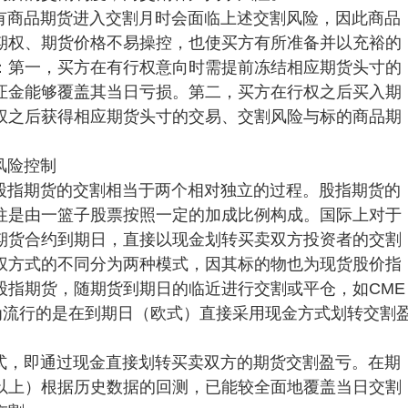
有商品期货进入交割月时会面临上述交割风险，因此商品
期权、期货价格不易操控，也使买方有所准备并以充裕的
：第一，买方在有行权意向时需提前冻结相应期货头寸的
证金能够覆盖其当日亏损。第二，买方在行权之后买入期
权之后获得相应期货头寸的交易、交割风险与标的商品期
风险控制
股指期货的交割相当于两个相对独立的过程。股指期货的
往是由一篮子股票按照一定的加成比例构成。国际上对于
期货合约到期日，直接以现金划转买卖双方投资者的交割
权方式的不同分为两种模式，因其标的物也为现货股价指
股指期货，随期货到期日的临近进行交割或平仓，如CME
为流行的是在到期日（欧式）直接采用现金方式划转交割
式，即通过现金直接划转买卖双方的期货交割盈亏。在期
%以上）根据历史数据的回测，已能较全面地覆盖当日交割