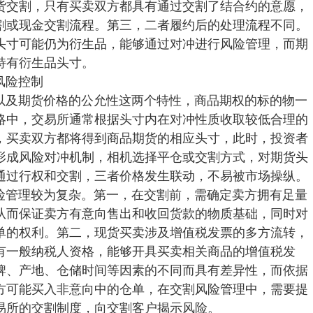
货交割，只有买卖双方都具有通过交割了结合约的意愿，
割或现金交割流程。第三，二者履约后的处理流程不同。
头寸可能仍为衍生品，能够通过对冲进行风险管理，而期
持有衍生品头寸。
风险控制
以及期货价格的公允性这两个特性，商品期权的标的物一
略中，交易所通常根据头寸内在对冲性质收取较低合理的
，买卖双方都将得到商品期货的相应头寸，此时，投资者
形成风险对冲机制，相机选择平仓或交割方式，对期货头
通过行权和交割，三者价格发生联动，不易被市场操纵。
险管理较为复杂。第一，在交割前，需确定卖方拥有足量
从而保证卖方有意向售出和收回货款的物质基础，同时对
单的权利。第二，现货买卖涉及增值税发票的多方流转，
有一般纳税人资格，能够开具买卖相关商品的增值税发
牌、产地、仓储时间等因素的不同而具有差异性，而依据
方可能买入非意向中的仓单，在交割风险管理中，需要提
易所的交割制度，向交割客户揭示风险。