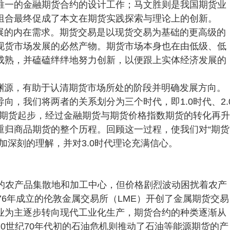
唯一的金融期货合约的设计工作；马文胜则是我国期货业
组合最终促成了本文在期货实践探索与理论上的创新。
展的内在需求。期货交易是以现货交易为基础的更高级的
现货市场发展的必然产物。期货市场本身也在由低级、低
成熟，并磕磕绊绊地努力创新，以便跟上实体经济发展的
渊源，有助于认清期货市场所处的阶段并明确发展方向。
向，我们将两者的关系划分为三个时代，即1.0时代、2.
品期货起步，经过金融期货与期货价格指数期货的转化再升
重归商品期货的整个历程。回顾这一过程，使我们对“期货
加深刻的理解，并对3.0时代理论充满信心。
要的农产品集散地和加工中心，但价格剧烈波动困扰着农产
76年成立的伦敦金属交易所（LME）开创了金属期货交易
业为主逐步转向现代工业化生产，期货合约的种类逐渐从
0世纪70年代初的石油危机则推动了石油等能源期货的产